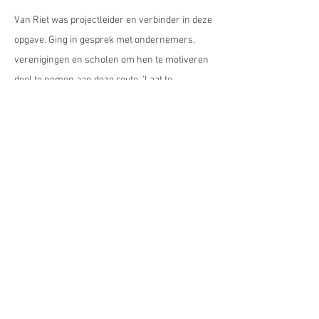
Van Riet was projectleider en verbinder in deze
opgave. Ging in gesprek met ondernemers,
verenigingen en scholen om hen te motiveren
deel te nemen aan deze route. 'Laat te
bezoekers van Heusden een onvergetelijke dag
hebben'.
BACK